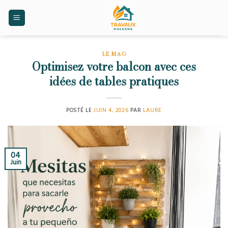
Skip
to
content
LE MAG
Optimisez votre balcon avec ces
idées de tables pratiques
POSTÉ LE
JUIN 4, 2026
PAR
LAURE
04
Juin