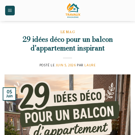
Skip
to
content
LE MAG
29 idées déco pour un balcon
d’appartement inspirant
POSTÉ LE
JUIN 5, 2026
PAR
LAURE
05
Juin