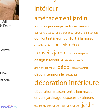
intérieur
aménagement jardin
astuces jardinage
astuces maison
bonnes habitudes
choix pratiques
circulation intérieure
confort intérieur
confort à la maison
conseils déco
conseils de vie
e votre
conseils jardin
création d'espaces
design intérieur
durée réelle chantier
déco
décisions réfléchies
déco et confort
l’air
déco intemporelle
décoration
dre des
décoration intérieure
décoration maison
entretien maison
erreurs jardinage
espaces extérieurs
jardin
estimer durée chantier
gestion chantier