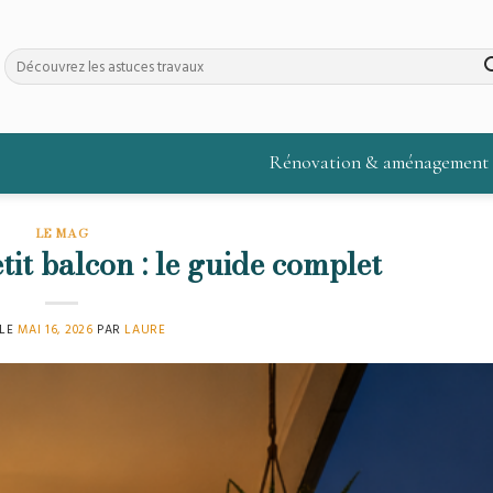
Rénovation & aménagement
LE MAG
it balcon : le guide complet
 LE
MAI 16, 2026
PAR
LAURE