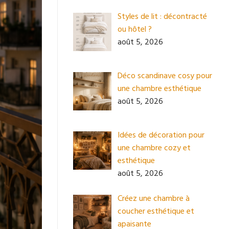
Styles de lit : décontracté
ou hôtel ?
août 5, 2026
Déco scandinave cosy pour
une chambre esthétique
août 5, 2026
Idées de décoration pour
une chambre cozy et
esthétique
août 5, 2026
Créez une chambre à
coucher esthétique et
apaisante