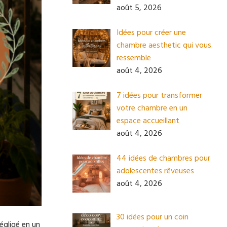
août 5, 2026
Idées pour créer une
chambre aesthetic qui vous
ressemble
août 4, 2026
7 idées pour transformer
votre chambre en un
espace accueillant
août 4, 2026
44 idées de chambres pour
adolescentes rêveuses
août 4, 2026
30 idées pour un coin
égligé en un