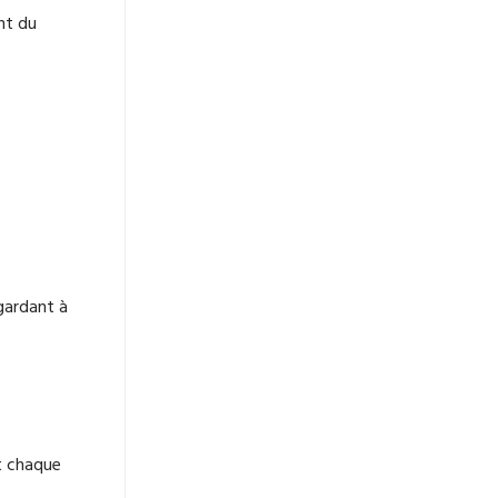
nt du
gardant à
nt chaque