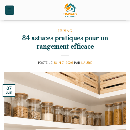
Skip
to
content
LE MAG
84 astuces pratiques pour un
rangement efficace
POSTÉ LE
JUIN 7, 2026
PAR
LAURE
07
Juin