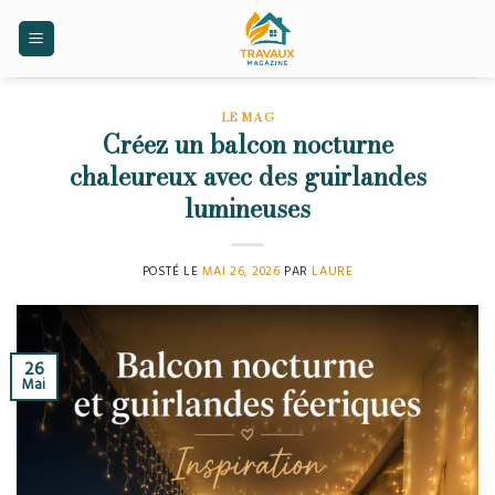
Skip
to
content
LE MAG
Créez un balcon nocturne
chaleureux avec des guirlandes
lumineuses
POSTÉ LE
MAI 26, 2026
PAR
LAURE
26
Mai