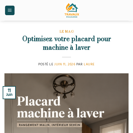
Skip
to
content
LE MAG
Optimisez votre placard pour
machine à laver
POSTÉ LE
JUIN 11, 2026
PAR
LAURE
11
Juin